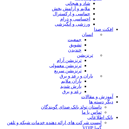
شاد و هیجانی
ملایم و آرامش بخش
حماسی و ارکسترال
احساسی و درام
ورزشی و انگیزشی
 صدا
انسان
جمعیت
تشویق
خندیدن
ترنزیشن
ترنزیشن آرام
ترنزیشن معمولی
ترنزیشن سریع
باران و رعد و برق
باران ملایم
بارش شدید
رعد و برق
 و مقالات
دسته ها
داستان تولد بانک صدای گویندگان
تماس با ما
اطلاعاتی
لیست شرکت های ارائه دهنده خدمات شبکه و تلفن
گویا VOIP