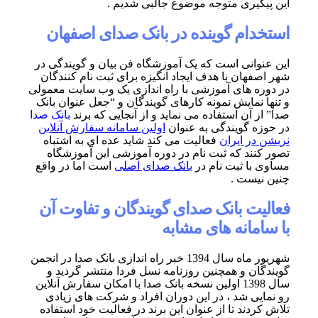
یری متوجه موضوع جالبی شدیم .
ام گوینده در بانک صدای اصفهان
انی است که یک آموزشگاه فن بیان و گویندگی در
هان با هدف ایجاد انگیزه برای ثبت نام کنندگان
 های آموزشی با راه اندازی یک وب سایت معمولی
نمایش نمونه کارهای گویندگان و “جعل عنوان بانک
آن استفاده می نماید و از آنجایی که برند
بانک صدا
 گویندگی به عنوان
اولین سامانه سفارش آنلاین
ر ایران
فعالیت می کند شاید عده ای به اشتباه
ند که ثبت نام در دوره آموزشی این آموزشگاه
ا ثبت نام در
بانک صدای اصلی
است اما در واقع
ست .
ت بانک صدای گویندگان و تفاوت آن
مانه های مشابه
شهریور ماه سال 1394 خبر راه اندازی بانک صدا در انجمن
ن و همچنین روزنامه نسل فردا منتشر گردید و
سال 1398 اولین نسخه بانک صدا با امکان سفارش آنلاین
ی شد ، در این دوران افراد و شرکت های زیادی
ند تا از عنوان این برند در فعالیت خود استفاده