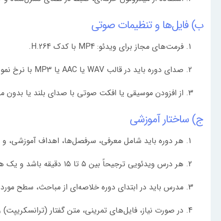
ب) فایل‌ها و تنظیمات صوتی
فرمت‌های مجاز برای ویدئو: MP4 با کدک H.264.
صدای دوره باید در قالب WAV یا AAC یا MP3 با نرخ نمونه‌برداری حداقل 44.1kHz و عمق بیت 16 یا 24 ضبط شود.
از افزودن موسیقی یا افکت صوتی با صدای بلند یا بدون م
ج) ساختار آموزشی
هر دوره باید شامل معرفی، سرفصل‌ها، اهداف آموزشی، و ج
هر درس ویدئویی ترجیحاً بین ۵ تا ۱۵ دقیقه باشد و یک هدف آموزشی مشخص را دنبال کند.
مدرس باید در ابتدای دوره خلاصه‌ای از مباحث، سطح مورد 
در صورت نیاز، فایل‌های تمرینی، متن گفتار (ترانسکریپت) 