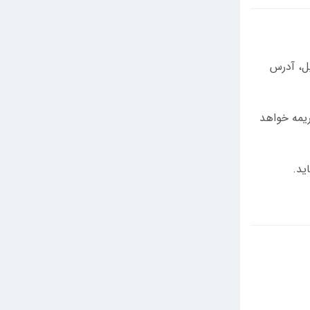
یل، آدرس
یمه خواهد
ید.