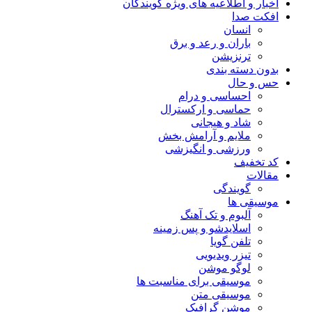
اخبار و اطلاعیه های ویژه گویندگان
افکت صدا
انسان
باران و رعد و برق
ترنزیشن
بدون دسته بندی
حس و حال
احساسی و درام
حماسی و ارکسترال
شاد و هیجانی
ملایم و آرامش بخش
ورزشی و انگیزشی
کد تخفیف
مقالات
گویندگی
موسیقی ها
آلبوم و تک آهنگ
اسلایدشو و پس زمینه
تلفن گویا
تیزر ویدیویی
لوگو موشن
موسیقی برای مناسبت ها
موسیقی متن
موشن گرافیک