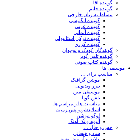
گوینده آقا
گوینده خانم
مسلط به زبان خارجی
گوینده انگلیسی
گوینده عربی
گوینده آلمانی
گوینده ترکی استانبولی
گوینده کردی
گویندگان کودک و نوجوان
گوینده تلفن گویا
گوینده کتاب صوتی
موسیقی ها
مناسب برای …
موشن گرافیک
تیزر ویدیویی
موسیقی متن
تلفن گویا
مناسبت ها و مراسم ها
اسلایدشو و پس زمینه
لوگو موشن
آلبوم و تک آهنگ
حس و حال …
شاد و هیجانی
ملایم و آرامش بخش