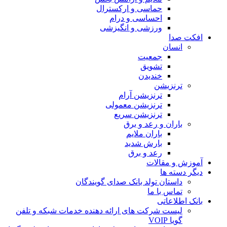
حماسی و ارکسترال
احساسی و درام
ورزشی و انگیزشی
افکت صدا
انسان
جمعیت
تشویق
خندیدن
ترنزیشن
ترنزیشن آرام
ترنزیشن معمولی
ترنزیشن سریع
باران و رعد و برق
باران ملایم
بارش شدید
رعد و برق
آموزش و مقالات
دیگر دسته ها
داستان تولد بانک صدای گویندگان
تماس با ما
بانک اطلاعاتی
لیست شرکت های ارائه دهنده خدمات شبکه و تلفن
گویا VOIP