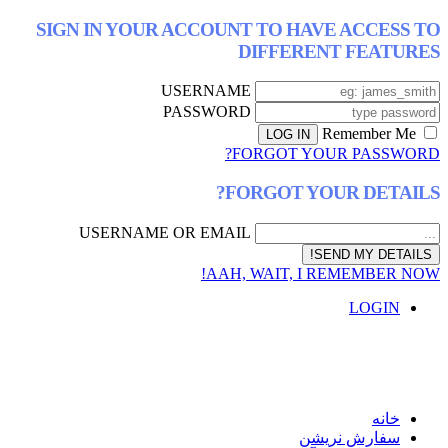
SIGN IN YOUR ACCOUNT TO HAVE AC
DIFFERENT F
USERNAME
PASSWORD
FORGOT YOUR P
FORGOT YOUR D
USERNAME OR EMAIL
AAH, WAIT, I REMEM
L
ش نریشن