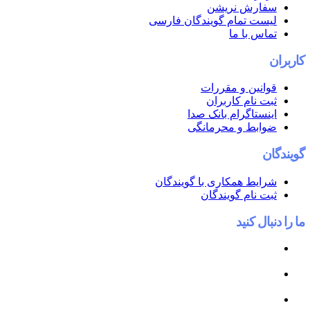
ش نریشن
تمام گویندگان فارسی
با ما
ن و مقررات
ام کاربران
اگرام بانک صدا
ط و محرمانگی
 همکاری با گویندگان
ام گویندگان
کنید