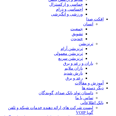
حماسی و ارکسترال
احساسی و درام
ورزشی و انگیزشی
 صدا
انسان
جمعیت
تشویق
خندیدن
ترنزیشن
ترنزیشن آرام
ترنزیشن معمولی
ترنزیشن سریع
باران و رعد و برق
باران ملایم
بارش شدید
رعد و برق
 و مقالات
دسته ها
داستان تولد بانک صدای گویندگان
تماس با ما
اطلاعاتی
لیست شرکت های ارائه دهنده خدمات شبکه و تلفن
گویا VOIP