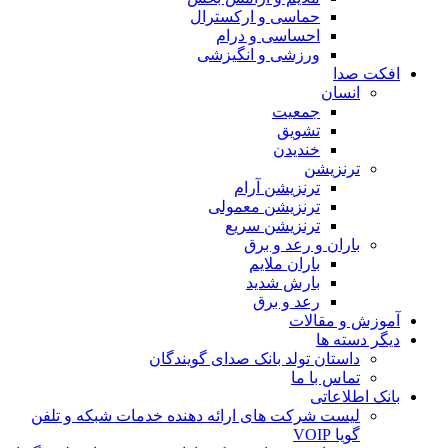
حماسی و ارکسترال
احساسی و درام
ورزشی و انگیزشی
 صدا
انسان
جمعیت
تشویق
خندیدن
ترنزیشن
ترنزیشن آرام
ترنزیشن معمولی
ترنزیشن سریع
باران و رعد و برق
باران ملایم
بارش شدید
رعد و برق
 و مقالات
دسته ها
داستان تولد بانک صدای گویندگان
تماس با ما
اطلاعاتی
لیست شرکت های ارائه دهنده خدمات شبکه و تلفن
گویا VOIP