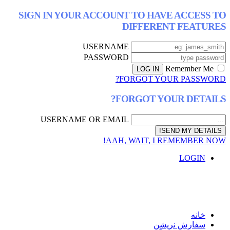
SIGN IN YOUR ACCOUNT TO HAVE AC
DIFFERENT F
USERNAME
PASSWORD
FORGOT YOUR P
FORGOT YOUR D
USERNAME OR EMAIL
AAH, WAIT, I REMEM
L
ش نریشن