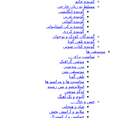
گوینده خانم
مسلط به زبان خارجی
گوینده انگلیسی
گوینده عربی
گوینده آلمانی
گوینده ترکی استانبولی
گوینده کردی
گویندگان کودک و نوجوان
گوینده تلفن گویا
گوینده کتاب صوتی
موسیقی ها
مناسب برای …
موشن گرافیک
تیزر ویدیویی
موسیقی متن
تلفن گویا
مناسبت ها و مراسم ها
اسلایدشو و پس زمینه
لوگو موشن
آلبوم و تک آهنگ
حس و حال …
شاد و هیجانی
ملایم و آرامش بخش
حماسی و ارکسترال