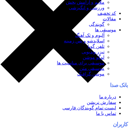
ملایم و آرامش بخش
ورزشی و انگیزشی
کد تخفیف
مقالات
گویندگی
موسیقی ها
آلبوم و تک آهنگ
اسلایدشو و پس زمینه
تلفن گویا
تیزر ویدیویی
لوگو موشن
موسیقی برای مناسبت ها
موسیقی متن
موشن گرافیک
بانک صدا
درباره ما
سفارش نریشن
لیست تمام گویندگان فارسی
تماس با ما
کاربران