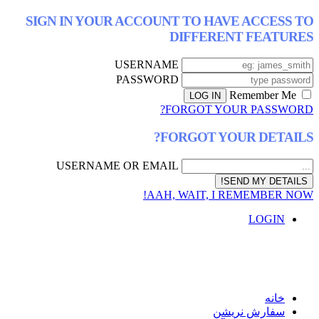
SIGN IN YOUR ACCOUNT TO HAVE AC
DIFFERENT F
USERNAME
PASSWORD
FORGOT YOUR P
FORGOT YOUR D
USERNAME OR EMAIL
AAH, WAIT, I REMEM
L
ش نریشن