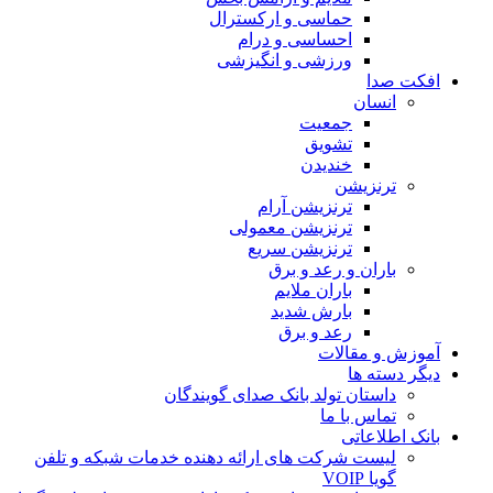
حماسی و ارکسترال
احساسی و درام
ورزشی و انگیزشی
 صدا
انسان
جمعیت
تشویق
خندیدن
ترنزیشن
ترنزیشن آرام
ترنزیشن معمولی
ترنزیشن سریع
باران و رعد و برق
باران ملایم
بارش شدید
رعد و برق
 و مقالات
دسته ها
داستان تولد بانک صدای گویندگان
تماس با ما
اطلاعاتی
لیست شرکت های ارائه دهنده خدمات شبکه و تلفن
گویا VOIP