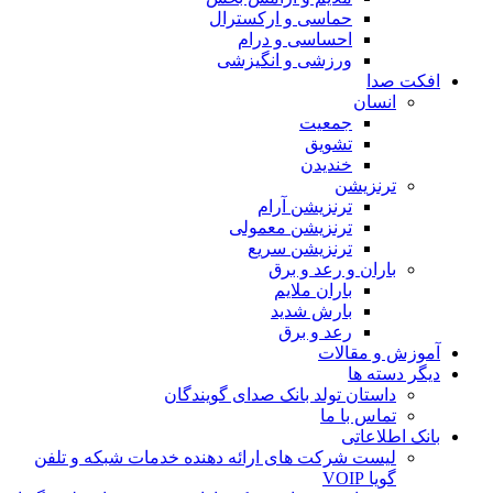
حماسی و ارکسترال
احساسی و درام
ورزشی و انگیزشی
 صدا
انسان
جمعیت
تشویق
خندیدن
ترنزیشن
ترنزیشن آرام
ترنزیشن معمولی
ترنزیشن سریع
باران و رعد و برق
باران ملایم
بارش شدید
رعد و برق
 و مقالات
دسته ها
داستان تولد بانک صدای گویندگان
تماس با ما
اطلاعاتی
لیست شرکت های ارائه دهنده خدمات شبکه و تلفن
گویا VOIP