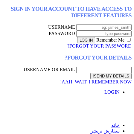
SIGN IN YOUR ACCOUNT TO HAVE AC
DIFFERENT F
USERNAME
PASSWORD
FORGOT YOUR P
FORGOT YOUR D
USERNAME OR EMAIL
AAH, WAIT, I REMEM
L
ش نریشن