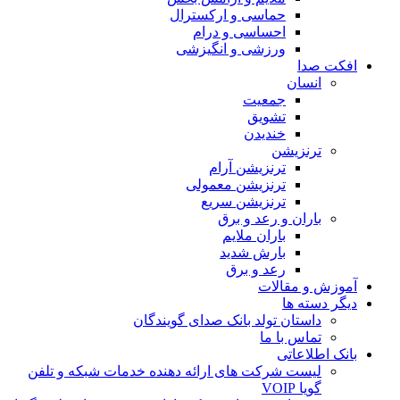
حماسی و ارکسترال
احساسی و درام
ورزشی و انگیزشی
 صدا
انسان
جمعیت
تشویق
خندیدن
ترنزیشن
ترنزیشن آرام
ترنزیشن معمولی
ترنزیشن سریع
باران و رعد و برق
باران ملایم
بارش شدید
رعد و برق
 و مقالات
دسته ها
داستان تولد بانک صدای گویندگان
تماس با ما
اطلاعاتی
لیست شرکت های ارائه دهنده خدمات شبکه و تلفن
گویا VOIP