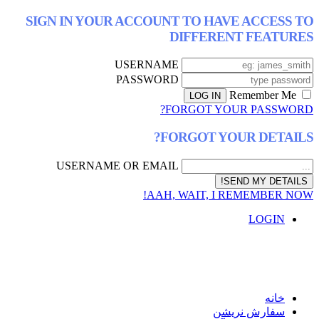
SIGN IN YOUR ACCOUNT TO HAVE AC
DIFFERENT F
USERNAME
PASSWORD
FORGOT YOUR P
FORGOT YOUR D
USERNAME OR EMAIL
AAH, WAIT, I REMEM
L
ش نریشن