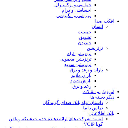
حماسی و ارکسترال
احساسی و درام
ورزشی و انگیزشی
 صدا
انسان
جمعیت
تشویق
خندیدن
ترنزیشن
ترنزیشن آرام
ترنزیشن معمولی
ترنزیشن سریع
باران و رعد و برق
باران ملایم
بارش شدید
رعد و برق
 و مقالات
دسته ها
داستان تولد بانک صدای گویندگان
تماس با ما
اطلاعاتی
لیست شرکت های ارائه دهنده خدمات شبکه و تلفن
گویا VOIP