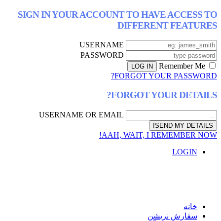
SIGN IN YOUR ACCOUNT TO HAVE AC
DIFFERENT F
USERNAME
PASSWORD
FORGOT YOUR P
FORGOT YOUR D
USERNAME OR EMAIL
AAH, WAIT, I REMEM
L
ش نریشن