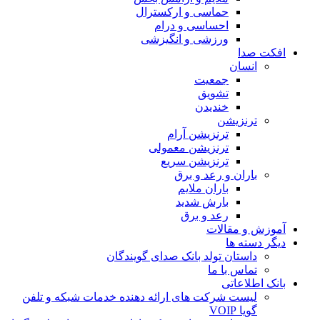
حماسی و ارکسترال
احساسی و درام
ورزشی و انگیزشی
 صدا
انسان
جمعیت
تشویق
خندیدن
ترنزیشن
ترنزیشن آرام
ترنزیشن معمولی
ترنزیشن سریع
باران و رعد و برق
باران ملایم
بارش شدید
رعد و برق
 و مقالات
دسته ها
داستان تولد بانک صدای گویندگان
تماس با ما
اطلاعاتی
لیست شرکت های ارائه دهنده خدمات شبکه و تلفن
گویا VOIP