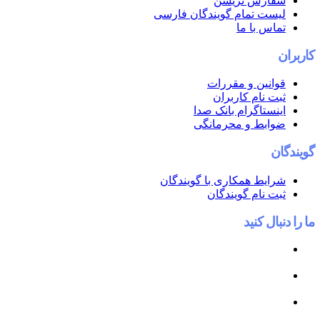
ش نریشن
تمام گویندگان فارسی
با ما
ن و مقررات
ام کاربران
اگرام بانک صدا
ط و محرمانگی
 همکاری با گویندگان
ام گویندگان
کنید