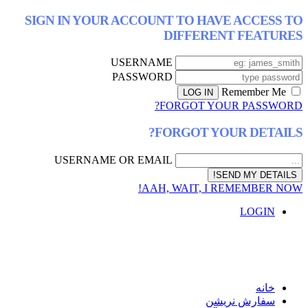
SIGN IN YOUR ACCOUNT TO HAVE AC
DIFFERENT F
USERNAME
PASSWORD
FORGOT YOUR P
FORGOT YOUR D
USERNAME OR EMAIL
AAH, WAIT, I REMEM
L
ش نریشن