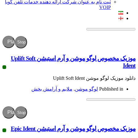
ثبت نام به عنوان شرکت ارائه دهنده خدمات تلفن گویا
VOIP
Play
Stop
موزیک مخصوص لوگو موشن و آرم استیشن Uplift Soft
موشن Uplift Soft Ident
Publish
لوگو موشن
,
ملایم و آرامش بخش
Play
Stop
ص لوگو موشن و آرم استیشن Epic Ident