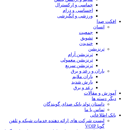
حماسی و ارکسترال
احساسی و درام
ورزشی و انگیزشی
 صدا
انسان
جمعیت
تشویق
خندیدن
ترنزیشن
ترنزیشن آرام
ترنزیشن معمولی
ترنزیشن سریع
باران و رعد و برق
باران ملایم
بارش شدید
رعد و برق
 و مقالات
دسته ها
داستان تولد بانک صدای گویندگان
تماس با ما
اطلاعاتی
لیست شرکت های ارائه دهنده خدمات شبکه و تلفن
گویا VOIP