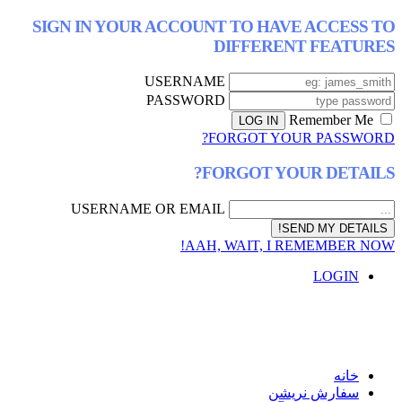
SIGN IN YOUR ACCOUNT TO HAVE AC
DIFFERENT F
USERNAME
PASSWORD
FORGOT YOUR P
FORGOT YOUR D
USERNAME OR EMAIL
AAH, WAIT, I REMEM
L
ش نریشن