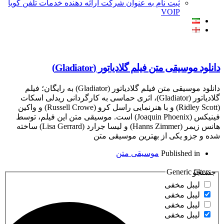
ثبت نام به عنوان شرکت ارائه دهنده خدمات تلفن گویا
VOIP
 متن فیلم گلادیاتور (Gladiator)
دانلود موسیقی متن فیلم گلادیاتور (Gladiator) به رایگان؛ فیلم
گلادیاتور (Gladiator)، اثری حماسی به کارگردانی ریدلی اسکات
(Ridley Scott) و با هنرنمایی راسل کرو (Russell Crowe) و واکین
فینیکس (Joaquin Phoenix) است. موسیقی متن این فیلم، توسط
هانس زیمر (Hanns Zimmer) و لیسا جرارد (Lisa Gerrard) ساخته
یکی از بهترین موسیقی متن
Publish
موسیقی متن
Gener
مخفی
مخفی
مخفی
مخفی