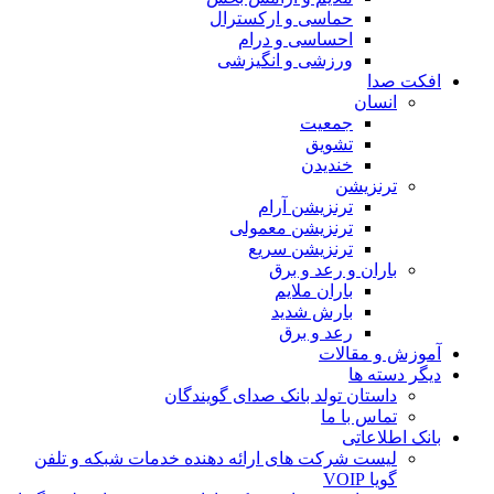
حماسی و ارکسترال
احساسی و درام
ورزشی و انگیزشی
 صدا
انسان
جمعیت
تشویق
خندیدن
ترنزیشن
ترنزیشن آرام
ترنزیشن معمولی
ترنزیشن سریع
باران و رعد و برق
باران ملایم
بارش شدید
رعد و برق
 و مقالات
دسته ها
داستان تولد بانک صدای گویندگان
تماس با ما
اطلاعاتی
لیست شرکت های ارائه دهنده خدمات شبکه و تلفن
گویا VOIP