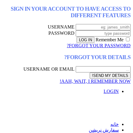
SIGN IN YOUR ACCOUNT TO HAVE AC
DIFFERENT F
USERNAME
PASSWORD
FORGOT YOUR P
FORGOT YOUR D
USERNAME OR EMAIL
AAH, WAIT, I REMEM
L
ش نریشن