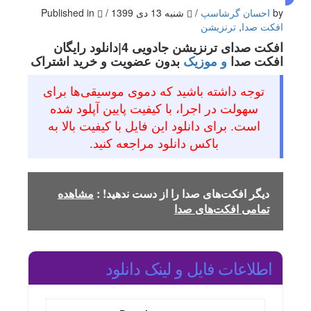
by
احسان گرشاسپ
/
شنبه 13 دی 1399
/
Published in
افکت صدا
,
ترنزیشن
افکت صدای ترنزیشن جادویی 4|دانلود رایگان
افکت صدا
و موزیک
بدون عضویت و خرید اشتراک
توجه داشته باشید که دموی موسیقی‌ها برای
سهولت در اجرا، با کیفیت پایین آپلود شده
است. برای دانلود این فایل با کیفیت بالا به
باکس دانلود مراجعه کنید.
دیگر افکت‌های صدا را از دست ندهید! :
مشاهده
تمامی افکت‌های صدا
اطلاعات فایل و لینک دانلود