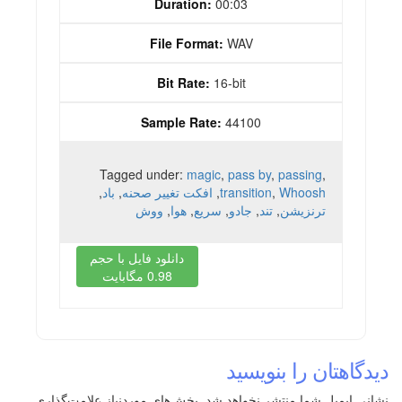
Duration:
00:03
File Format:
WAV
Bit Rate:
16-bit
Sample Rate:
44100
Tagged under:
magic
,
pass by
,
passing
,
Whoosh
,
transition
,
افکت تغییر صحنه
,
باد
,
ترنزیشن
,
تند
,
جادو
,
سریع
,
هوا
,
ووش
دانلود فایل با حجم
0.98 مگابایت
دیدگاهتان را بنویسید
نشانی ایمیل شما منتشر نخواهد شد.
بخش‌های موردنیاز علامت‌گذاری