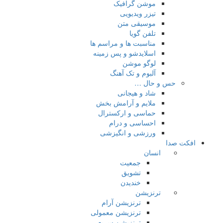
موشن گرافیک
تیزر ویدیویی
موسیقی متن
تلفن گویا
مناسبت ها و مراسم ها
اسلایدشو و پس زمینه
لوگو موشن
آلبوم و تک آهنگ
حس و حال …
شاد و هیجانی
ملایم و آرامش بخش
حماسی و ارکسترال
احساسی و درام
ورزشی و انگیزشی
افکت صدا
انسان
جمعیت
تشویق
خندیدن
ترنزیشن
ترنزیشن آرام
ترنزیشن معمولی
ترنزیشن سریع