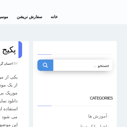
خانه
سفارش نریشن
موسی
پکیج م
BY
احسان گ
یکی از مو
از یک موس
موزیک بی ک
CATEGORIES
دانلود نمایی
استفاده از
آموزش ها
می شود ک
این موضوع
اخبار بانک صدا