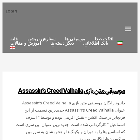
LOGIN
افکت صدا
موسیقی ها
سفارش نریشن
خانه
بانک اطلاعاتی
دیگر دسته ها
آموزش و مقالات
موسیقی متن بازی Assassin’s Creed Valhalla
دانلود رایگان موسیقی متن بازی Assassin’s Creed Valhalla |
عنوان Assassin’s Creed Valhalla جدیدترین قسمت از این
فرنچایز در سبک اکشن - نقش آفرینی بوده و توسط " اشرف
اسماعیل " کارگردانی شده است. جدیدترین عنوان این سری است
که اساسین‌ها را به دوران وایکینگ‌ها و هجومشان به سرزمین
ساکسون‌ها، انگلیس می‌برد.