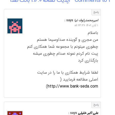
4 Comments to “ آپدیت نسخه 1.16.0 بانک صدا”
پاسخ
امیرمحمدرئوف نیا
says :
1 آبان 1402 at 23:36
باسلام
من مجری و گوینده صداوسیما هستم
چطوری میتونم با مجموعه شما همکاری کنم
پبت نام کردم نمونه صدام چطوری میشه
بارگذاری کرد
لطفا شرایط همکاری با ما را در سایت
اصلی مطالعه فرمایید (
)
http://www.bank-seda.com
پاسخ
علی اکبر خلیلی
says :