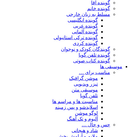
گوینده آقا
گوینده خانم
مسلط به زبان خارجی
گوینده انگلیسی
گوینده عربی
گوینده آلمانی
گوینده ترکی استانبولی
گوینده کردی
گویندگان کودک و نوجوان
گوینده تلفن گویا
گوینده کتاب صوتی
موسیقی ها
مناسب برای …
موشن گرافیک
تیزر ویدیویی
موسیقی متن
تلفن گویا
مناسبت ها و مراسم ها
اسلایدشو و پس زمینه
لوگو موشن
آلبوم و تک آهنگ
حس و حال …
شاد و هیجانی
ملایم و آرامش بخش