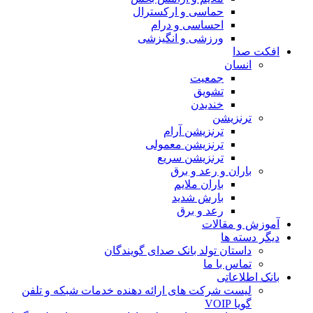
حماسی و ارکسترال
احساسی و درام
ورزشی و انگیزشی
افکت صدا
انسان
جمعیت
تشویق
خندیدن
ترنزیشن
ترنزیشن آرام
ترنزیشن معمولی
ترنزیشن سریع
باران و رعد و برق
باران ملایم
بارش شدید
رعد و برق
آموزش و مقالات
دیگر دسته ها
داستان تولد بانک صدای گویندگان
تماس با ما
بانک اطلاعاتی
لیست شرکت های ارائه دهنده خدمات شبکه و تلفن
گویا VOIP