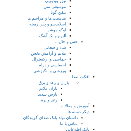
تیزر ویدیویی
موسیقی متن
تلفن گویا
مناسبت ها و مراسم ها
اسلایدشو و پس زمینه
لوگو موشن
آلبوم و تک آهنگ
حس و حال …
شاد و هیجانی
ملایم و آرامش بخش
حماسی و ارکسترال
احساسی و درام
ورزشی و انگیزشی
افکت صدا
باران و رعد و برق
باران ملایم
بارش شدید
رعد و برق
آموزش و مقالات
دیگر دسته ها
داستان تولد بانک صدای گویندگان
تماس با ما
بانک اطلاعاتی