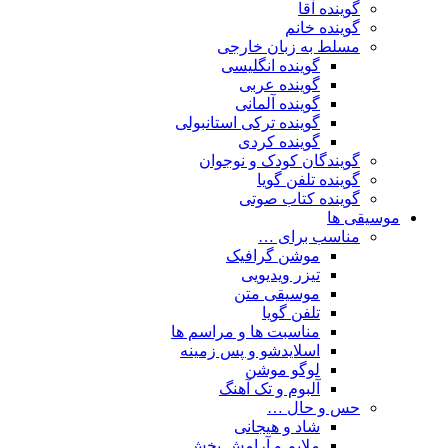
گوینده آقا
گوینده خانم
مسلط به زبان خارجی
گوینده انگلیسی
گوینده عربی
گوینده آلمانی
گوینده ترکی استانبولی
گوینده کردی
گویندگان کودک و نوجوان
گوینده تلفن گویا
گوینده کتاب صوتی
موسیقی ها
مناسب برای …
موشن گرافیک
تیزر ویدیویی
موسیقی متن
تلفن گویا
مناسبت ها و مراسم ها
اسلایدشو و پس زمینه
لوگو موشن
آلبوم و تک آهنگ
حس و حال …
شاد و هیجانی
ملایم و آرامش بخش