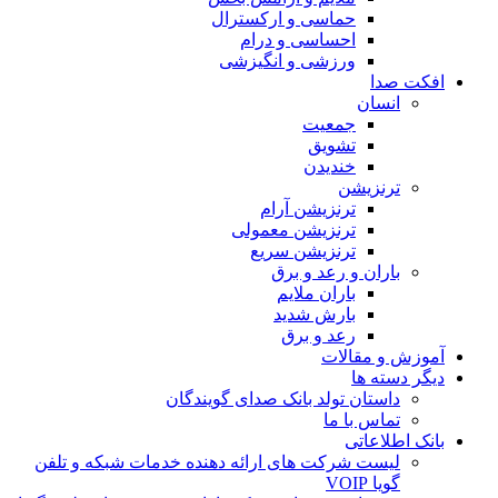
حماسی و ارکسترال
احساسی و درام
ورزشی و انگیزشی
افکت صدا
انسان
جمعیت
تشویق
خندیدن
ترنزیشن
ترنزیشن آرام
ترنزیشن معمولی
ترنزیشن سریع
باران و رعد و برق
باران ملایم
بارش شدید
رعد و برق
آموزش و مقالات
دیگر دسته ها
داستان تولد بانک صدای گویندگان
تماس با ما
بانک اطلاعاتی
لیست شرکت های ارائه دهنده خدمات شبکه و تلفن
گویا VOIP