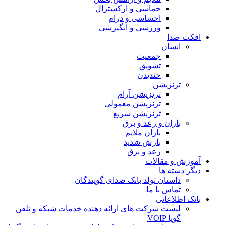
حماسی و ارکسترال
احساسی و درام
ورزشی و انگیزشی
افکت صدا
انسان
جمعیت
تشویق
خندیدن
ترنزیشن
ترنزیشن آرام
ترنزیشن معمولی
ترنزیشن سریع
باران و رعد و برق
باران ملایم
بارش شدید
رعد و برق
آموزش و مقالات
دیگر دسته ها
داستان تولد بانک صدای گویندگان
تماس با ما
بانک اطلاعاتی
لیست شرکت های ارائه دهنده خدمات شبکه و تلفن
گویا VOIP