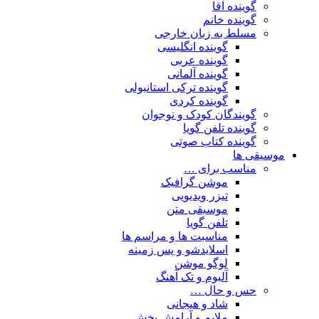
گوینده آقا
گوینده خانم
مسلط به زبان خارجی
گوینده انگلیسی
گوینده عربی
گوینده آلمانی
گوینده ترکی استانبولی
گوینده کردی
گویندگان کودک و نوجوان
گوینده تلفن گویا
گوینده کتاب صوتی
موسیقی ها
مناسب برای …
موشن گرافیک
تیزر ویدیویی
موسیقی متن
تلفن گویا
مناسبت ها و مراسم ها
اسلایدشو و پس زمینه
لوگو موشن
آلبوم و تک آهنگ
حس و حال …
شاد و هیجانی
ملایم و آرامش بخش