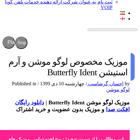
ثبت نام به عنوان شرکت ارائه دهنده خدمات تلفن گویا
VOIP
Play
Stop
موزیک مخصوص لوگو موشن و آرم
استیشن Butterfly Ident
by
احسان گرشاسپ
/
چهارشنبه 10 دی 1399
/
Published in
لوگو موشن
موزیک لوگو موشن Butterfly Ident |
دانلود رایگان
افکت صدا
و موزیک بدون عضویت و خرید اشتراک
این مطالب را از دست ندهید! :
مشاهده تمامی موزیک های